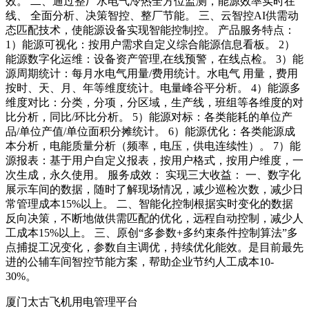
效。 二、通过整厂水电气冷热全方位监测，能源效率实时在
线、 全面分析、决策智控、整厂节能。 三、云智控AI供需动
态匹配技术，使能源设备实现智能控制控。 产品服务特点：
1）能源可视化：按用户需求自定义综合能源信息看板。 2）
能源数字化运维：设备资产管理,在线预警，在线点检。 3）能
源周期统计：每月水电气用量/费用统计。水电气 用量，费用
按时、天、月、年等维度统计。电量峰谷平分析。 4）能源多
维度对比：分类，分项，分区域，生产线，班组等各维度的对
比分析，同比/环比分析。 5）能源对标：各类能耗的单位产
品/单位产值/单位面积分摊统计。 6）能源优化：各类能源成
本分析，电能质量分析（频率，电压，供电连续性）。 7）能
源报表：基于用户自定义报表，按用户格式，按用户维度，一
次生成，永久使用。 服务成效： 实现三大收益： 一、数字化
展示车间的数据，随时了解现场情况，减少巡检次数，减少日
常管理成本15%以上。 二、智能化控制根据实时变化的数据
反向决策，不断地做供需匹配的优化，远程自动控制，减少人
工成本15%以上。 三、原创“多参数+多约束条件控制算法”多
点捕捉工况变化，参数自主调优，持续优化能效。是目前最先
进的公辅车间智控节能方案，帮助企业节约人工成本10-
30%。
厦门太古飞机用电管理平台