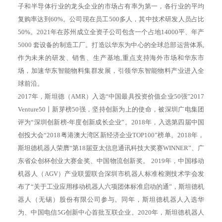
子和半导体行业的龙头企业的市场占有率为第一，各行业的平均
复购率达到60%。公司现在员工500多人，其中技术研发人员占比
50%。2021年在苏州成立全资子公司包含一个占地14000平、年产
5000 套设备的制造工厂。打造以华东为中心的全球总部运营体系,
作为未来的研发、销售、生产基地,重点支持海外市场和华东市
场，加速华东智能物料集群发展，引领华东智能物料产业进入全
球前沿。
2017年，斯坦德（AMR）入选“中国最具投资价值企业50强”2017
Venture50丨新芽榜50强，坚持创新为上的使命，被深圳广电集团
评为“深圳创新榜-年度创新成长企业”。2018年，入选第四届中国
创投大会“2018粤港澳大湾区新经济企业TOP100”榜单。2018年，
斯坦德机器人荣膺“第18届亚太信息通讯科技大奖赛WINNER”、广
东省众创杯创业大赛金奖、中国物流创新奖。 2019年，中国移动
机器人（AGV）产业联盟联合深圳市机器人标准检测技术学会发
布了“关于工业应用移动机器人六项团体标准启动的通”，斯坦德机
器人（无锡）股份有限公司参与。同年，斯坦德机器人入选华
为、中国电信5G创新中心首批互联企业。2020年，斯坦德机器人