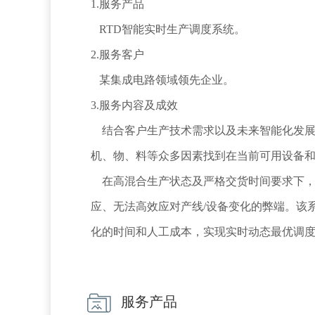
1.服务产品

   RTD智能实时生产调度系统。

2.服务客户

   某集成电路领域领先企业。

3.服务内容及成效

    结合客户生产技术需求以及未来智能化发展方向，研发一套智能生产实时调度系统，基于实时生产数据全面掌握产线情况， 通过智能分析工站、人、
机、物、料等众多因素找到在当前可用设备和资
    在高混合生产状态及严格交货时间要求下，帮助工厂解决优化生产调度的重大难题，克服了传统调度规则调度策略不能充分利用产线潜能、不能及时响
应、无法高效应对产线/设备变化的弊端。该
化的时间和人工成本，实现实时动态最优调度
服务产品