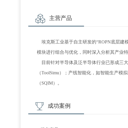
主营产品
    埃克斯工业基于自主研发的“ROPN底层建模技术+工业AI决策算法”工业人工智能技术体系，采用“模块化+定制化”的方式，结合客户实际需求，对各功能
模块进行组合与优化，同时深入分析其产业特
    目前针对半导体及泛半导体行业已形成三大成熟智能化产品线，包括设备智能化，如智能设备监控及维护预警（PdM）、智能设备调度与控制
（ToolSimu）；产线智能化，如智能生产模
（SQIM）。

成功案例