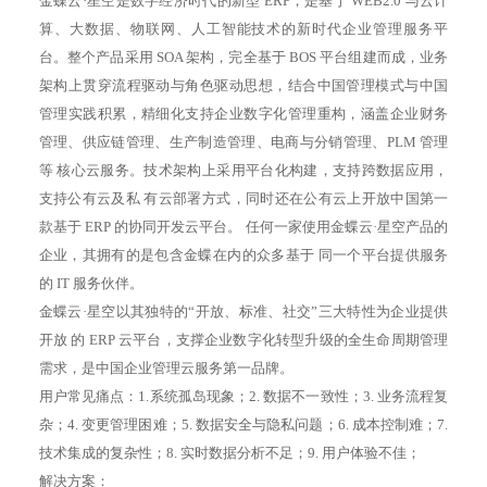
金蝶云·星空是数字经济时代的新型 ERP，是基于 WEB2.0 与云计
算、大数据、物联网、人工智能技术的新时代企业管理服务平
台。整个产品采用 SOA 架构，完全基于 BOS 平台组建而成，业务
架构上贯穿流程驱动与角色驱动思想，结合中国管理模式与中国
管理实践积累，精细化支持企业数字化管理重构，涵盖企业财务
管理、供应链管理、生产制造管理、电商与分销管理、PLM 管理
等 核心云服务。技术架构上采用平台化构建，支持跨数据应用，
支持公有云及私 有云部署方式，同时还在公有云上开放中国第一
款基于 ERP 的协同开发云平台。 任何一家使用金蝶云·星空产品的
企业，其拥有的是包含金蝶在内的众多基于 同一个平台提供服务
的 IT 服务伙伴。
金蝶云·星空以其独特的“开放、标准、社交”三大特性为企业提供
开放 的 ERP 云平台，支撑企业数字化转型升级的全生命周期管理
需求，是中国企业管理云服务第一品牌。
用户常见痛点：1.系统孤岛现象；2. 数据不一致性；3. 业务流程复
杂；4. 变更管理困难；5. 数据安全与隐私问题；6. 成本控制难；7.
技术集成的复杂性；8. 实时数据分析不足；9. 用户体验不佳；
解决方案：