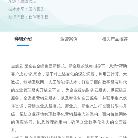
来源：
渠道代理
技术水平：
国内领先
知识产权：
软件著作权
详细介绍
运营案例
相关产品推荐
金蝶云·星空在金蝶集团新模式、新金蝶的战略指导下，秉承“帮助
客户成功”的宗旨，基于对上述变化的深刻洞察，利用云计算、大
数据、移动互联网、人工智能等技术，打造了面向数字经济时代
的企业管理服务开放云平台， 为企业提供财务云服务、供应链云
服务、全渠道营销云服务，以及智能制造云服务，并联手生态伙
伴资源，帮助企业从新模式、新业态、新生态进行全面转型与升
级，帮助企业落地实现数字化营销新生态的重构、面向价值网络
的供应协同、以及管理的重构，确保企业数字化能力的全面提
升。